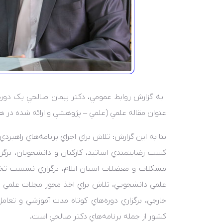
عنوان مقاله علمي (علمي – پژوهشي و ارائه شده در ه
بنا به اين گزارش: تلاش براي اجراي برنامه‌هاي راهب
کسب رضايتمندي اساتيد، کارکنان و دانشجويان، بر
مشکلات و معضلات استان ايلام، برگزاري نشست تخصص
علمي دانشجويي، تلاش براي اخذ مجوز مجلات علمي 
خارجي، برگزاري دوره‌هاي کوتاه مدت آموزشي و تعام
کشور از جمله برنامه‌هاي دکتر صالحي است.