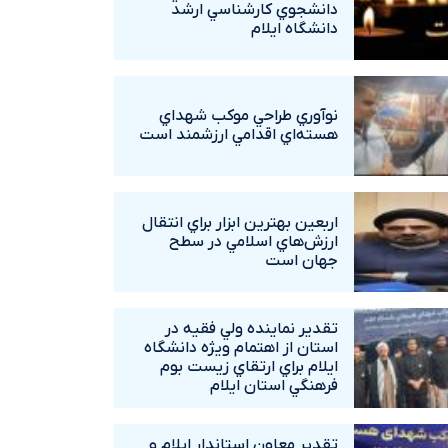
دانشجوي کارشناسي ارشد
دانشگاه ايلام
نوآوري طراحي موکب شهداي
هسته‌اي اقدامي ارزشمند است
اربعين بهترين ابزار براي انتقال
ارزش‌هاي اسلامي در سطح
جهان است
تقدير نماينده ولي فقيه در
استان از اهتمام ويژه دانشگاه‌
ايلام براي ارتقاي زيست بوم
فرهنگي استان ايلام
تقدير معاون استاندار ايلام و