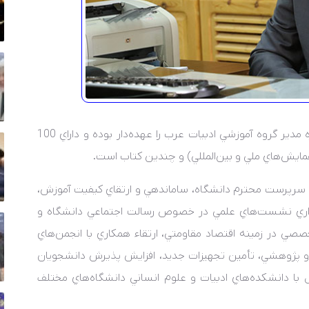
به گزارش روابط عمومي، دکتر پيمان صالحي يک دوره مدير گروه آموزشي ادبيات عرب را عهده‌دار بوده و داراي 100
مايش‌هاي ملي و بين‌المللي) و چندين کتاب است.
ردي سرپرست محترم دانشگاه، ساماندهي و ارتقاي کيفيت آموزش،
گزاري نشست‌هاي علمي در خصوص رسالت اجتماعي دانشگاه و
ي در زمينه اقتصاد مقاومتي، ارتقاء همکاري با انجمن‌هاي
و پژوهشي، تأمين تجهيزات جديد، افزايش پذيرش دانشجويان
ل با دانشکده‌هاي ادبيات و علوم انساني دانشگاه‌هاي مختلف