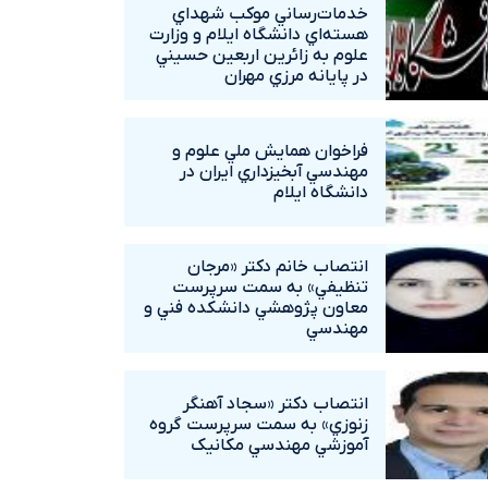
خدمات‌رساني موکب شهداي
هسته‌اي دانشگاه ايلام و وزارت
علوم به زائرين اربعين حسيني
در پايانه مرزي مهران
فراخوان همايش ملي علوم و
مهندسي آبخيزداري ايران در
دانشگاه ايلام
انتصاب خانم دکتر «مرجان
تنظيفي» به سمت سرپرست
معاون پژوهشي دانشکده فني و
مهندسي
انتصاب دکتر «سجاد آهنگر
زنوزي» به سمت سرپرست گروه
آموزشي مهندسي مکانيک