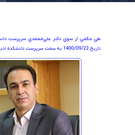
طي حکمي از سوي دکتر علي‌محمدي سرپرست دانشگاه
تاريخ 1400/09/22 به سمت سرپرست دانشکده ادبيات و علوم انساني منصوب شد.