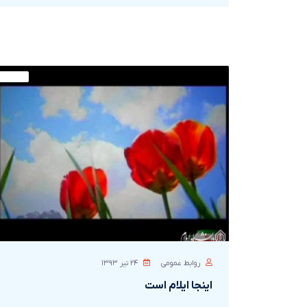
روابط عمومی
۲۴ تير ۱۳۹۳
اينجا ايلام است