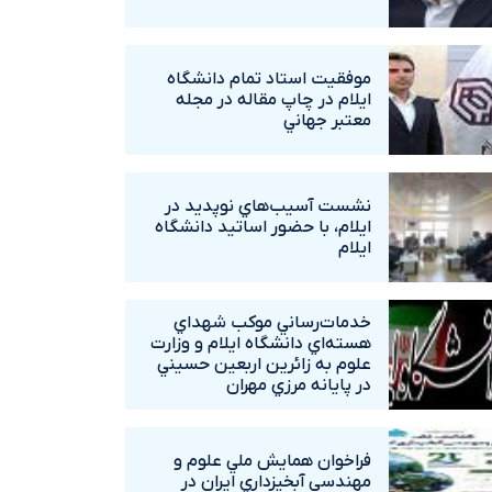
موفقيت استاد تمام دانشگاه
ايلام در چاپ مقاله در مجله
معتبر جهاني
نشست آسيب‌هاي نوپديد در
ايلام، با حضور اساتيد دانشگاه
ايلام
خدمات‌رساني موکب شهداي
هسته‌اي دانشگاه ايلام و وزارت
علوم به زائرين اربعين حسيني
در پايانه مرزي مهران
فراخوان همايش ملي علوم و
مهندسي آبخيزداري ايران در