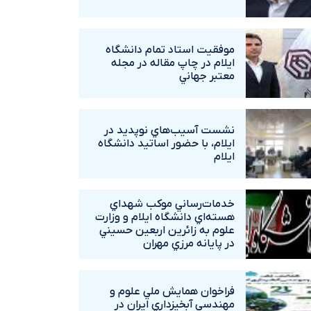
موفقيت استاد تمام دانشگاه
ايلام در چاپ مقاله در مجله
معتبر جهاني
نشست آسيب‌هاي نوپديد در
ايلام، با حضور اساتيد دانشگاه
ايلام
خدمات‌رساني موکب شهداي
هسته‌اي دانشگاه ايلام و وزارت
علوم به زائرين اربعين حسيني
در پايانه مرزي مهران
فراخوان همايش ملي علوم و
مهندسي آبخيزداري ايران در