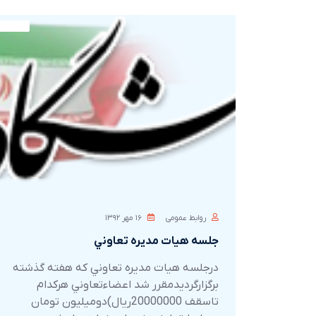
روابط عمومی
۱۶ مهر ۱۳۹۲
جلسه هيات مديره تعاوني
درجلسه هيات مديره تعاوني كه هفته گذشته
برگزارگرديدمقرر شد اعضاءتعاوني هركدام
تاسقف 20000000ريال)دوميليون تومان