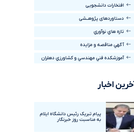
افتخارات دانشجویی
دستاوردهای پژوهــشی
تازه هاي نوآوري
آگهي مناقصه و مزايده
آموزشکده فني مهندسي و کشاورزي دهلران
خرین اخبار
پيام تبريک رئيس دانشگاه ايلام
به مناسبت روز خبرنگار