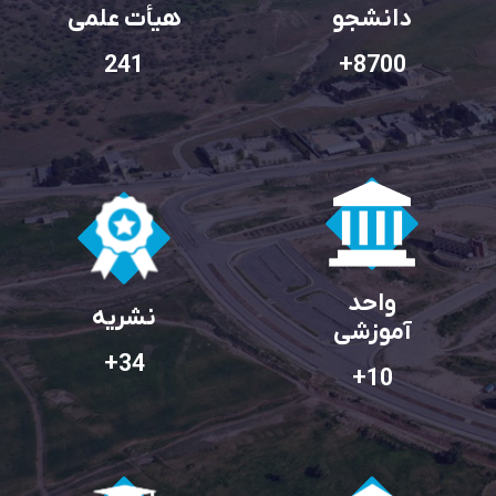
دانشجو
هیأت علمی
241
+
8700
واحد
نشریه
آموزشی
+
34
+
10