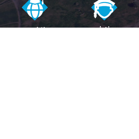
فارغ
دانشجوی
التحصیل
بین المللی
+
1400
+
23000