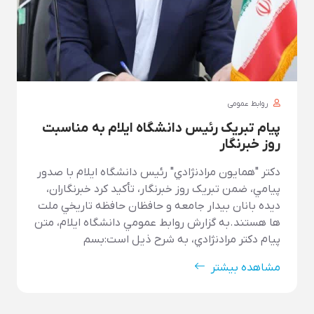
روابط عمومی
پیام تبریک رئیس دانشگاه ایلام به مناسبت
روز خبرنگار
دکتر "همايون مرادنژادي" رئيس دانشگاه ايلام با صدور
پيامي، ضمن تبريک روز خبرنگار، تأکيد کرد خبرنگاران،
ديده بانان بيدار جامعه و حافظان حافظه تاريخي ملت
ها هستند.به گزارش روابط عمومي دانشگاه ايلام، متن
پيام دکتر مرادنژادي، به شرح ذيل است:بسم
مشاهده بیشتر