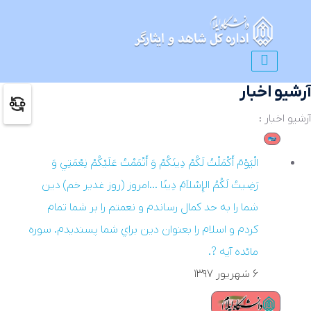
آرشیو اخبار
آرشیو اخبار :
الْيَوْمَ أَكْمَلْتُ لَكُمْ دِينَكُمْ وَ أَتْمَمْتُ عَلَيْكُمْ نِعْمَتِي وَ
رَضِيتُ لَكُمُ الإِسْلاَمَ دِينًا ...امروز (روز غدير خم) دين
شما را به حد كمال رساندم و نعمتم را بر شما تمام
كردم و اسلام را بعنوان دين براي شما پسنديدم. سوره
مائده آيه ?.
۶ شهريور ۱۳۹۷