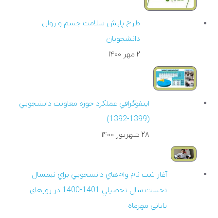
طرح پايش سلامت جسم و روان
دانشجويان
۲ مهر ۱۴۰۰
اينفوگرافي عملکرد حوزه معاونت دانشجويي
(1399-1392)
۲۸ شهريور ۱۴۰۰
آغاز ثبت نام وام‌هاي دانشجويي براي نيمسال
نخست سال تحصيلي 1401-1400 در روزهاي
پاياني مهرماه