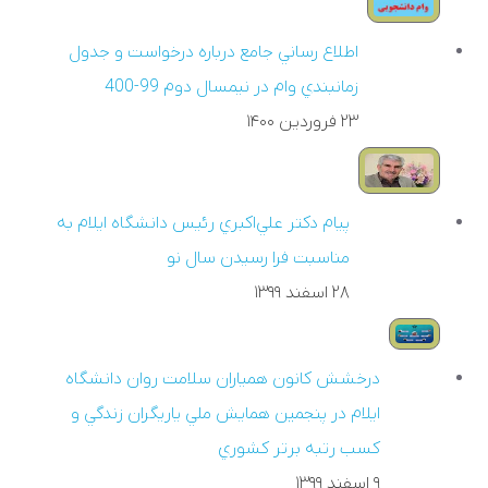
اطلاع رساني جامع درباره درخواست و جدول
زمانبندي وام در نيمسال دوم 99-400
۲۳ فروردين ۱۴۰۰
پيام دکتر علي‌اکبري رئيس دانشگاه ايلام به
مناسبت فرا رسيدن سال نو
۲۸ اسفند ۱۳۹۹
درخشش کانون همياران سلامت روان دانشگاه
ايلام در پنجمين همايش ملي ياريگران زندگي و
کسب رتبه برتر کشوري
۹ اسفند ۱۳۹۹