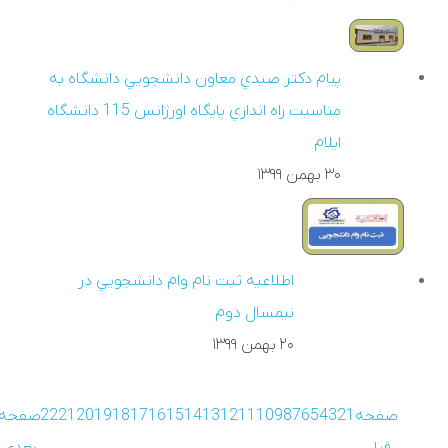
پيام دکتر صيدي معاون دانشجويي دانشگاه به
مناسبت راه اندازي پايگاه اورژانس 115 دانشگاه
ايلام
۳۰ بهمن ۱۳۹۹
اطلاعيه ثبت نام وام دانشجويي در
نيمسال دوم
۲۰ بهمن ۱۳۹۹
صفحه
1
2
3
4
5
6
7
8
9
10
11
12
13
14
15
16
17
18
19
20
21
22
صفحه
قبلی
بعدی