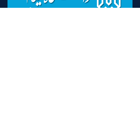
بیانیه راهبرد مشارکت
بیانیه توافق سطح خدمت
بیانیه حریم خصوصی
نقشه سایت
راه های تماس
ايلام، بلوار پژوهش، دانشگاه ايلام
info@ilam.ac.ir
59241000(084)