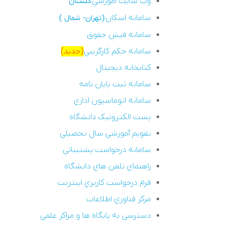
وب سايت آموزشي
گلستان
سامانه اسکان
(تهران- شمال )
سامانه فيش حقوق
سامانه حکم کارگزيني
(جديد)
کتابخانه ديجيتال
سامانه ثبت پايان نامه
سامانه اتوماسيون اداري
پست الکترونيک دانشگاه
تقويم آموزشي سال تحصيلي
سامانه درخواست پشتيباني
راهنماي تلفن هاي دانشگاه
فرم درخواست کاربري اينترنت
مرکز فناوري اطلاعات
دسترسي به پايگاه ها و مراکز علمي