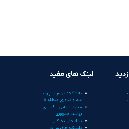
زدید
لینک های مفید
عات
دانشگاه‌ها و مراکز پارک
علم و فناوري منطقه 5
معاونت علمي و فناوري
رياست جمهوري
ت
بنياد ملي نخبگان
دانشگاه هاي وزارت