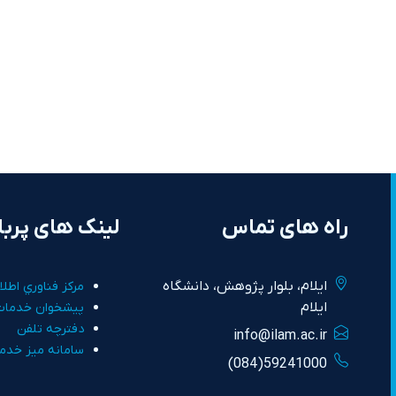
راه های تماس
لینک های پربا
ايلام، بلوار پژوهش، دانشگاه
مرکز فناوري اطلا
ايلام
پيشخوان خدمات
دفترچه تلفن
info@ilam.ac.ir
سامانه ميز خدم
59241000(084)