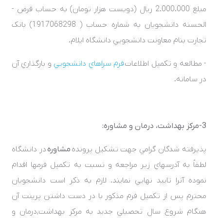
مبلغ 2.000.000 ريال (دويست هزار تومان) به حساب قرض ­
الحسنه دانشجويان به شماره حساب ( 1917068298) بانک
تجارت بنام معاونت دانشجويي دانشگاه ايلام.
- مطالعه و تکميل اطلاعات
فرم سراهاي دانشجويي
و بارگذاري آن
در سامانه.
3-مرکز بهداشت، درمان و مشاوره:
پذيرفته شدگان گرامي جهت تشکيل پرونده
مشاوره
در دانشگاه
لطفاً به آدرس­هاي زير مراجعه و نسبت به تکميل فرم­ها اقدام
نموده آنرا تاييد نهايي نمايند. لازم به ذکر است دانشجويان
محترم پس از تکميل فرم مذکور با در دست داشتن پرينت آن
هنگام شروع سال تحصيلي جديد به مرکز بهداشت,درمان و