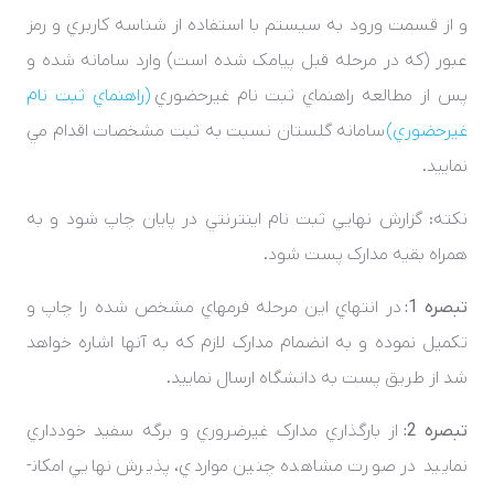
و از قسمت ورود به سيستم با استفاده از شناسه کاربري و رمز
عبور (که در مرحله قبل پيامک شده است) وارد سامانه شده و
پس از مطالعه راهنماي ثبت نام غيرحضوري
(راهنماي ثبت نام
غيرحضوري)
سامانه گلستان نسبت به ثبت مشخصات اقدام مي
نماييد.
نکته: گزارش نهايي ثبت ­نام اينترنتي در پايان چاپ شود و به
همراه بقيه مدارک پست شود.
تبصره 1:
در انتهاي اين مرحله فرمهاي مشخص شده را چاپ و
تکميل نموده و به انضمام مدارک لازم که به آنها اشاره خواهد
شد از طريق پست به دانشگاه ارسال نماييد.
تبصره 2:
از بارگذاري مدارک غيرضروري و برگه سفيد خودداري
نماييد در صورت مشاهده چنين مواردي، پذيرش نهايي امکان­