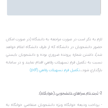
لازم به ذکر است در صورت مراجعه به دانشگاه (در صورت امکان
حضور دانشجويان در دانشگاه که از طرف دانشگاه اعلام خواهد
شد)، داشتن شماره پرونده ضروري بوده و دانشجويان بايستي
نسبت به تکميل فرم تسهيلات رفاهي اقدام نمايند و در سامانه
بارگذاري شود..
تکميل فرم تسهيلات رفاهي (
pdf
)
2-
ثبت­ نام سراهاي دانشجويي (خوابگاه):
- پرداخت وديعه خوابگاه ويژه دانشجويان متقاضي خوابگاه به