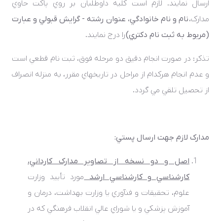
ارسال نمايند. لازم است کليه داوطلبان بر روي پاکت حاوي
مدارک،
نام و نام خانوادگي، عنوان رشته - گرايش قبولي و عبارت
(مربوط به ثبت نام دکتري)
را درج نمايند.
تذکر: در صورت انجام دقيق دو مرحله فوق، ثبت ­نام قطعي است
و عدم انجام هرکدام از مراحل در تاريخ­هاي مقرر، به منزله انصراف
از تحصيل تلقي مي گردد.
مدارک لازم جهت ارسال پستي:
اصل و دو نسخه از تصاوير مدارک کارداني،
کارشناسي و کارشناسي ارشد
مورد تأييد وزارت
علوم، تحقيقات و فنآوري يا وزارت بهداشت، درمان و
آموزش پزشکي و يا شوراي عالي انقلاب فرهنگي که در