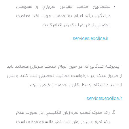
مشمولين خدمت مقدس سربازي و همچنين
دارندگان برگه اعزام به خدمت جهت اخذ معافيت
تحصيلي از طريق لينک زير اقدام کنند:
services.epolice.ir
- پذيرفته شدگاني که در حين انجام خدمت سربازي هستند بايد
از طريق لينک زير درخواست معافيت تحصيلي ثبت کنند و پس
از تاييد دانشگاه توسط يگان از خدمت ترخيص شوند.
services.epolice.ir
ارائه مدرک کسب نمره زبان انگليسي، در صورت عدم
ارائه نمرة زبان در زمان ثبت ­نام، دانشجو موظف است