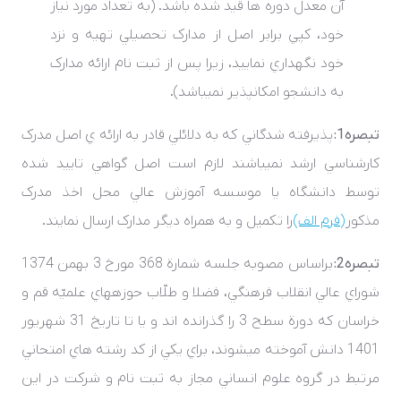
آن معدل دوره ­ها قيد شده باشد. (به تعداد مورد نياز
خود، کپي برابر اصل از مدارک تحصيلي تهيه و نزد
خود نگهداري نماييد، زيرا پس از ثبت­ نام ارائه مدارک
به دانشجو امکانپذير نمي­باشد).
تبصره1:
پذيرفته ­شدگاني که به دلائلي قادر به ارائه ­ي اصل مدرک
کارشناسي ارشد نمي­باشند لازم است اصل گواهي تاييد شده
توسط دانشگاه يا موسسه آموزش عالي محل اخذ مدرک
مذکور
(فرم الف)
را تکميل و به همراه ديگر مدارک ارسال نمايند.
تبصره2:
براساس مصوبه جلسه شمارة 368 مورخ 3 بهمن 1374
شوراي عالي انقلاب فرهنگي، فضلا و طلّاب حوزه­هاي علميّه قم و
خراسان که دورة سطح 3 را گذرانده ­اند و يا تا تاريخ 31 شهريور
1401 دانش آموخته مي­شوند، براي يکي از کد رشته هاي امتحاني
مرتبط در گروه علوم انساني مجاز به ثبت­ نام و شرکت در اين