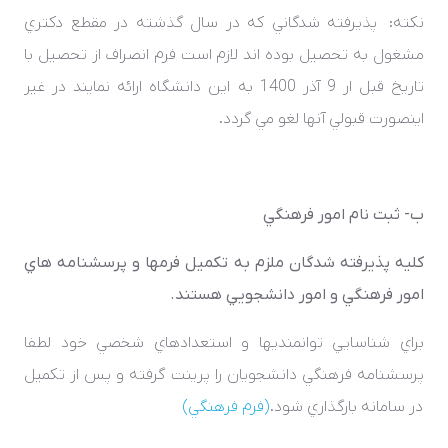
نکته: پذيرفته شدگاني که در سال گذشته در مقطع دکتري
مشغول به تحصيل بوده اند لازم است فرم انصراف از تحصيل با
تاريخ قبل ار 9 آذر 1400 به اين دانشگاه ارائه نمايند در غير
اينصورت قبولي آنها لغو مي گردد.
ب- ثبت­ نام امور فرهنگي
کليه پذيرفته­ شدگان ملزم به تکميل فرمها و پرسشنامه­ هاي
امور فرهنگي و امور دانشجويي هستند.
براي شناسايي توانمندي­ها و استعدادهاي شخصي خود لطفا
پرسشنامه فرهنگي دانشجويان را پرينت گرفته و پس از تکميل
در سامانه بارگذاري شود.
(فرم فرهنگي)