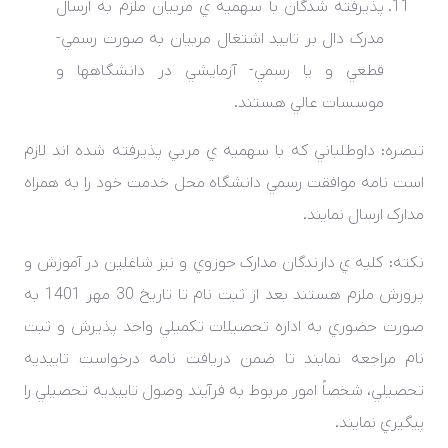
پذيرفته­ شدگان با سهميه­ ي مربيان ملزم به ارسال
مدرک دال بر تاييد اشتغال مربيان به صورت رسمي-
قطعي و يا رسمي- آزمايشي در دانشگاهها و
موسسات عالي هستند.
تبصره: داوطلباني که با سهميه­ ي مربي پذيرفته شده ­اند لازم
است نامه موافقت رسمي دانشگاه محل خدمت خود را به همراه
مدارک ارسال نمايند.
نکته: کليه ي دارندگان مدارک حوزوي و نيز شاغلين در آموزش و
پرورش ملزم هستند بعد از ثبت نام تا تاريخ 30 مهر 1401 به
صورت حضوري به اداره تحصيلات تکميلي واحد پذيرش و ثبت
نام مراجعه نمايند تا ضمن دريافت نامه درخواست تاييديه
تحصيلي، شخصاً امور مربوط به فرآيند وصول تاييديه تحصيلي را
پيگيري نمايند.