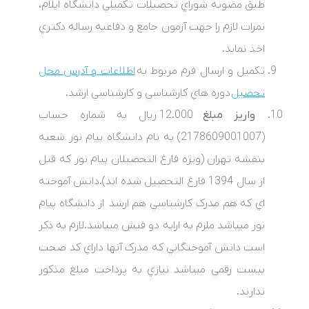
طبق مصوبه شوراي تحصيلات تکميلي دانشگاه ايلام،
نمرات لازم را جهت آزمون جامع و دفاعيه رساله دکتري
اخذ نمايد.
تکميل و ارسال فرم مربوط به
اطلاعات و آدرس محل
تحصيل
دوره هاي کارشناسي و کارشناسي ارشد.
واريز مبلغ
12.000 ريال به شماره حساب
(2178609001007) به نام دانشگاه پيام­ نور شعبه
بنفشه تهران (ويژه فارغ ­التحصيلان پيام ­نور که قبل
از سال 1394 فارغ التحصيل شده ­اند).دانش آموخته
اي که هم مدرک کارشناسي هم ارشد از دانشگاه پيام
نور ميباشد ملزم به ارايه دو فيش ميباشد.لازم به ذکر
است دانش آموختگاني که مدرک آنها داراي کد صحت
بيست رقمي ميباشد نيازي به پرداخت مبلغ مذکور
ندارند.