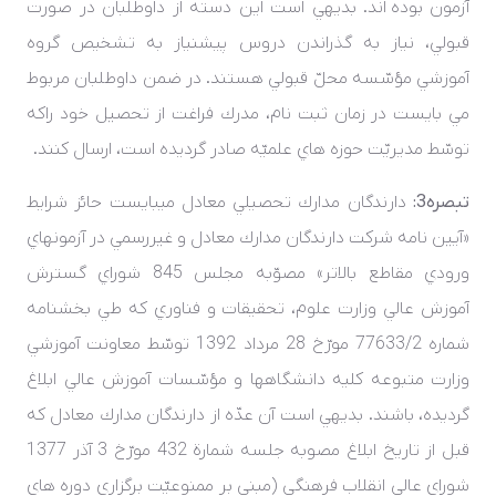
آزمون بوده­ اند. بديهي است اين دسته از داوطلبان در صورت
قبولي، نياز به گذراندن دروس پيشنياز به تشخيص گروه
آموزشي مؤسّسه محلّ قبولي هستند. در ضمن داوطلبان مربوط
مي­ بايست در زمان ثبت­ نام، مدرك فراغت از تحصيل خود راکه
توسّط مديريّت حوزه هاي علميّه صادر گرديده است، ارسال کنند
.
تبصره3:
دارندگان مدارك تحصيلي معادل مي­بايست حائز شرايط
«آيين نامه شرکت دارندگان مدارك معادل و غيررسمي در آزمونهاي
ورودي مقاطع بالاتر» مصوّبه مجلس 845 شوراي گسترش
آموزش عالي وزارت علوم، تحقيقات و فناوري که طي بخشنامه
شماره 77633/2 مورّخ 28 مرداد 1392 توسّط معاونت آموزشي
وزارت متبوعه کليه دانشگاهها و مؤسّسات آموزش عالي ابلاغ
گرديده، باشند. بديهي است آن عدّه از دارندگان مدارك معادل که
قبل از تاريخ ابلاغ مصوبه جلسه شمارة 432 مورّخ 3 آذر 1377
شوراي عالي انقلاب فرهنگي (مبني بر ممنوعيّت برگزاري دوره­ هاي