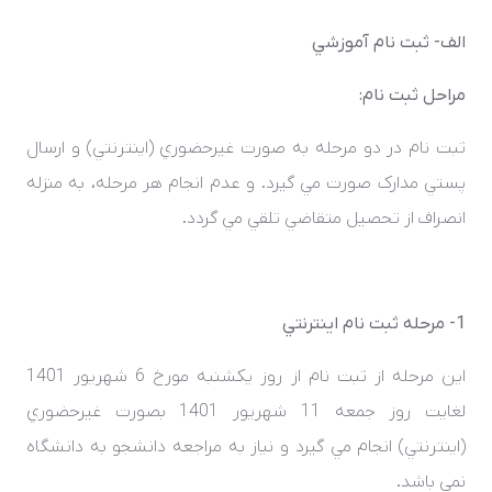
الف- ثبت نام آموزشي
مراحل ثبت­ نام:
ثبت­ نام در دو مرحله به صورت غيرحضوري (اينترنتي) و ارسال
پستي مدارک صورت مي گيرد. و عدم انجام هر مرحله، به منزله
انصراف از تحصيل متقاضي تلقي مي گردد.
1- مرحله ثبت نام اينترنتي
اين مرحله از ثبت نام از روز يکشنبه مورخ 6 شهريور 1401
لغايت روز جمعه 11 شهريور 1401 بصورت غيرحضوري
(اينترنتي) انجام مي گيرد و نياز به مراجعه دانشجو به دانشگاه
نمي باشد.