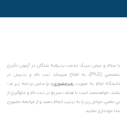
با سلام و عرض تبريک خدمت پذيرفته­ شدگان در آزمون دکتري
تخصصي (
Ph.D
)، به اطلاع مي­رساند ثبت ­نام و پذيرش در
دانشگاه ايلام به صورت
غيرحضوري
و براساس برنامه زير مي­
باشد. خواهشمند است با هدف تسريع در ثبت­ نام و جلوگيري از
بي­ نظمي، مراحل زير را به ترتيب انجام دهيد و از مراجعه حضوري
جدا خودداري نماييد.