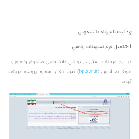
ج- ثبت­ نام رفاه دانشجويي
1-تکميل فرم تسهيلات رفاهي
در اين مرحله بايستي در پورتال دانشجويي صندوق رفاه وزارت
علوم به آدرس (
bp.swf.ir
) ثبت نام و شماره پرونده دريافت
گردد.