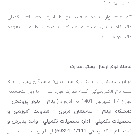
پذير نمي­ باشد.
*اطلاعات وارد شده متعاقباً توسط اداره تحصيلات تکميلي
دانشگاه بررسي شده و مسئوليت صحت اطلاعات بعهده
دانشجو مي­باشد.
مرحله دوم: ارسال پستي مدارک
در اين مرحله از ثبت ­نام، لازم است پذيرفته ­شدگان پس از انجام
ثبت­­ نام الکترونيکي، کليه مدارک مورد نياز را تا روز پنج­شنبه
مورخ 17 شهريور 1401 به آدرس
: (ايلام - بلوار پژوهش -
دانشگاه ايلام - ساختمان مرکزي - معاونت آموزشي و
تحصيلات تکميلي - اداره تحصيلات تکميلي - واحد پذيرش و
ثبت نام - کد پستي 77111-69391)
از طريق پست پيشتاز