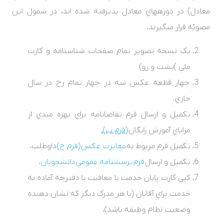
معادل) در دوره­هاي معادل پذيرفته شده ­اند، در شمول اين
مصوبّه قرار مي­گيرند
.
يک نسخه تصوير تمام صفحات شناسنامه و کارت
ملي )پشت و رو)
چهار قطعه عکس سه در چهار تمام رخ در سال
جاري.
تکميل و ارسال فرم تقاضانامه براي بهره­ مندي از
مزاياي آموزش رايگان
(فرم ب).
تکميل فرم مربوط به
مغايرت عکس (فرم ج)
داوطلب.
تکميل و ارسال
فرم پرسشنامه عمومي دانشجويان.
کپي کارت پايان خدمت يا معافيت يا دفترچه آماده به
خدمت براي آقايان (يا هر مدرک ديگر که نشان دهنده
وضعيت نظام­ وظيفه باشد).