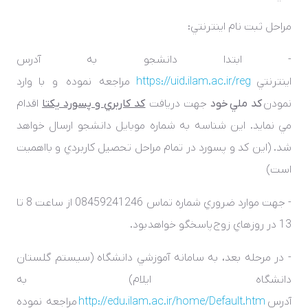
مراحل ثبت نام اينترنتي:
- ابتدا دانشجو به آدرس
اينترنتي
https://uid.ilam.ac.ir/reg
مراجعه نموده و با وارد
نمودن
کد ملي خود
جهت دريافت
کد کاربري و پسورد يکتا
اقدام
مي نمايد. اين شناسه به شماره موبايل دانشجو ارسال خواهد
شد. (اين کد و پسورد در تمام مراحل تحصيل کاربردي و بااهميت
است)
- جهت موارد ضروري شماره تماس 08459241246 از ساعت 8 تا
13 در روزهاي زوج پاسخگو خواهد بود.
- در مرحله بعد، به سامانه آموزشي دانشگاه (سيستم گلستان
دانشگاه ايلام) به
آدرس
http://edu.ilam.ac.ir/home/Default.htm
مراجعه نموده