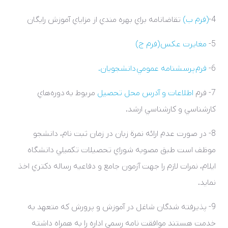
4-
(فرم ب)
تقاضانامه براي بهره­ مندي از مزاياي آموزش رايگان
5-
مغايرت عکس (فرم ج)
6-
فرم پرسشنامه عمومي دانشجويان.
7- فرم
اطلاعات و آدرس محل تحصيل
مربوط به دوره‌هاي
کارشناسي و کارشناسي ارشد.
8- در صورت عدم ارائه نمرة زبان در زمان ثبت ­نام، دانشجو
موظف است طبق مصوبه شوراي تحصيلات تکميلي دانشگاه
ايلام، نمرات لازم را جهت آزمون جامع و دفاعيه رساله دکتري اخذ
نمايد.
9- پذيرفته­ شدگان شاغل در آموزش و پرورش که متعهد به
خدمت هستند موافقت نامه رسمي اداره را به همراه داشته