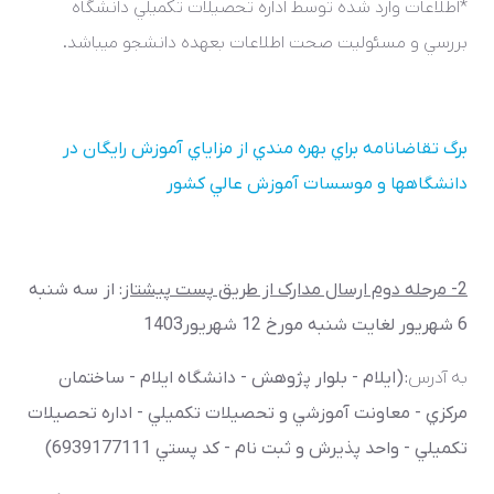
*اطلاعات وارد شده توسط اداره تحصيلات تکميلي دانشگاه
بررسي و مسئوليت صحت اطلاعات بعهده دانشجو مي­باشد.
برگ تقاضانامه براي بهره مندي از مزاياي آموزش رايگان در
دانشگاهها و موسسات آموزش عالي کشور
2- مرحله دوم ارسال مدارک از طريق پست پيشتاز
: از سه شنبه
6 شهريور لغايت شنبه مورخ 12 شهريور1403
به آدرس
: (ايلام - بلوار پژوهش - دانشگاه ايلام - ساختمان
مرکزي - معاونت آموزشي و تحصيلات تکميلي - اداره تحصيلات
تکميلي - واحد پذيرش و ثبت نام - کد پستي 6939177111)