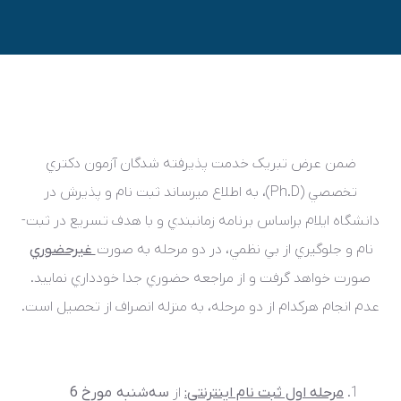
ضمن عرض تبريک خدمت پذيرفته­ شدگان آزمون دکتري
تخصصي (
Ph.D
)، به اطلاع مي­رساند ثبت ­نام و پذيرش در
دانشگاه ايلام براساس برنامه زمانبندي و با هدف تسريع در ثبت­
نام و جلوگيري از بي­ نظمي، در دو مرحله به صورت
غيرحضوري
صورت خواهد گرفت و از مراجعه حضوري جدا خودداري نماييد.
عدم انجام هرکدام از دو مرحله، به منزله انصراف از تحصيل است.
مرحله اول ثبت نام اينترنتي
:
از
سه‌شنبه
مورخ 6