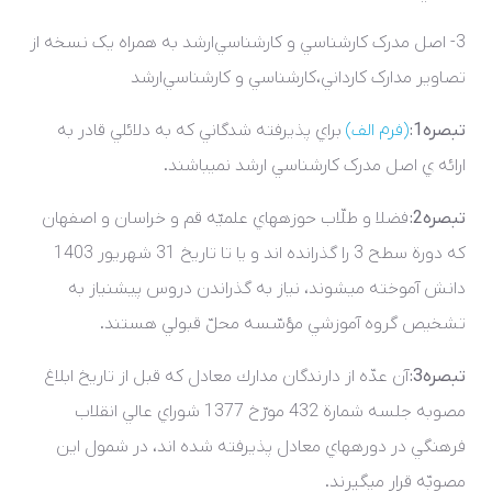
3- اصل مدرک کارشناسي و کارشناسي‌ارشد به همراه يک نسخه از
تصاوير مدارک کارداني،کارشناسي و کارشناسي‌ارشد
تبصره1:
(فرم الف)
براي پذيرفته ­شدگاني که به دلائلي قادر به
ارائه ­ي اصل مدرک کارشناسي ارشد نمي­باشند.
تبصره2:
فضلا و طلّاب حوزه­هاي علميّه قم و خراسان و اصفهان
که دورة سطح 3 را گذرانده ­اند و يا تا تاريخ 31 شهريور 1403
دانش آموخته مي­شوند، نياز به گذراندن دروس پيشنياز به
تشخيص گروه آموزشي مؤسّسه محلّ قبولي هستند.
تبصره3:
آن عدّه از دارندگان مدارك معادل که قبل از تاريخ ابلاغ
مصوبه جلسه شمارة 432 مورّخ 1377 شوراي عالي انقلاب
فرهنگي در دوره­هاي معادل پذيرفته شده ­اند، در شمول اين
مصوبّه قرار مي­گيرند
.