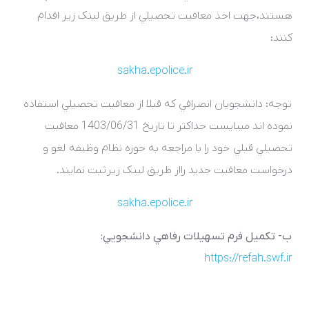
هستند،جهت اخذ معافيت تحصيلي از طريق لينک زير اقدام
کنند:
sakha.epolice.ir
توجه: دانشجويان انصرافي که قبلا از معافيت تحصيلي استفاده
نموده اند ميبايست حداکثر تا تاريخ 1403/06/31 معافيت
تحصيلي قبلي خود را با مراجعه به حوزه نظام وظيفه لغو و
درخواست معافيت جديد رااز طريق لينک زير ثبت نمايند.
sakha.epolice.ir
ب- تکميل فرم تسهيلات رفاهي دانشجويي
:
https://refah.swf.ir