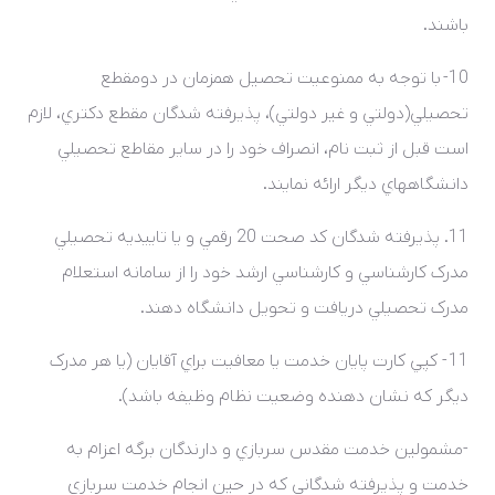
باشند.
10- با توجه به ممنوعيت تحصيل همزمان در دومقطع
تحصيلي(دولتي و غير دولتي)، پذيرفته شدگان مقطع دکتري، لازم
است قبل از ثبت نام، انصراف خود را در ساير مقاطع تحصيلي
دانشگاههاي ديگر ارائه نمايند.
11. پذيرفته شدگان کد صحت 20 رقمي و يا تاييديه تحصيلي
مدرک کارشناسي و کارشناسي ارشد خود را از سامانه استعلام
مدرک تحصيلي دريافت و تحويل دانشگاه دهند.
11 - کپي کارت پايان خدمت يا معافيت براي آقايان (يا هر مدرک
ديگر که نشان دهنده وضعيت نظام وظيفه باشد).
-مشمولين خدمت مقدس سربازي و دارندگان برگه اعزام به
خدمت و پذيرفته شدگاني که در حين انجام خدمت سربازي