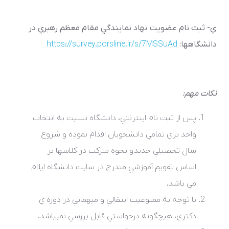
ي- ثبت نام عضويت نهاد نمايندگي مقام معظم رهبري در
دانشگاهها:
https://survey.porsline.ir/s/7MSSuAd
نکات مهم:
پس از ثبت­ نام اينترنتي، دانشگاه نسبت به انتخاب
واحد براي تمامي دانشجويان اقدام نموده و شروع
سال تحصيلي جديد و نحوه شرکت در کلاسها بر
اساس تقويم آموزشي مندرج در سايت دانشگاه ايلام
مي باشد.
با توجه به ممنوعيت انتقالي و ميهماني در دوره­ ي
دکتري، هيچگونه درخواستي قابل بررسي نمي­باشد.