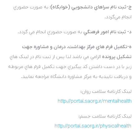
ج- ثبت­ نام سراهاي دانشجويي (خوابگاه):
به صورت حضوري
انجام مي‌گردد.
د- ثبت نام امور فرهنگي
به صورت حضوري انجام مي گردد.
ه-تکميل فرم هاي مرکز بهداشت، درمان و مشاوره جهت
تشکيل پرونده
الزامي مي باشد لذا پس از ثبت نام در لينک هاي
زير با در دست داشتن کد پيگيري جهت تکميل فرم هاي مربوطه
و دريافت تاييديه به مرکز مشاوره دانشگاه مراجعه نماييد.
لينک کارنامه سلامت روان
:
http://portal.saorg.ir/mentalhealth
لينک کارنامه سلامت جسم
:
http://portal.saorg.ir/physicalhealth