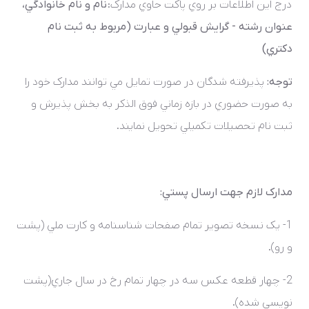
درج اين اطلاعات بر روي پاکت حاوي مدارک:
نام و نام خانوادگي،
عنوان رشته - گرايش قبولي و عبارت (مربوط به ثبت نام
دکتري)
توجه:
پذيرفته شدگان در صورت تمايل مي توانند مدارک خود را
به صورت حضوري در بازه زماني فوق الذکر به بخش پذيرش و
ثبت نام تحصيلات تکميلي تحويل نمايند.
مدارک لازم جهت ارسال پستي:
1- يک نسخه تصوير تمام صفحات شناسنامه و کارت ملي (پشت
و رو).
2- چهار قطعه عکس سه در چهار تمام رخ در سال جاري(پشت
نويسي شده).