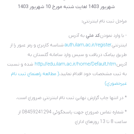
شهريور 1403 لغايت شنبه مورخ 10 شهريور 1403
مراحل ثبت نام اينترنتي:
- با وارد نمودن
کد ملي
به آدرس
اينترنتي
auth.ilam.ac.ir/register
شناسه کاربري و رمز عبور را از
طريق پيامک دريافت و سپس وارد سامانه گلستان به
آدرس
http://edu.ilam.ac.ir/home/Default.htm
شده و نسبت
به ثبت مشخصات خود اقدام نماييد.
( مطالعه راهنماي ثبت نام
غيرحضوري)
* در انتها چاپ گزارش نهايي ثبت ­نام اينترنتي ضروري است
.
* شماره تماس ضروري جهت پاسخگوئي 08459241294 از
ساعت 8 تا 13 روزهاي اداري