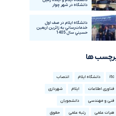
دانشگاه ايلام و آينده زمين
دانشگاه در شهر چوار
دانشگاه ايلام در صف اول
خدمات‌رساني به زائرين اربعين
حسيني سال 1405
رچسب ها
itc
دانشگاه ایلام
انتصاب
فناوری اطلاعات
ایلام
شهرداری
فنی و مهندسی
دانشجویان
هیات علمی
رتبه علمی
حقوق