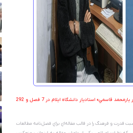
کتاب قدرت و فرهنگ کشاکش ديدگاه‌ها تاليف «دکتر يارمحمد قاسمي» استاديار دانشگاه ايلام در 7 فصل و 292
سبت قدرت و فرهنگ را در قالب مقاله‌اي براي فصل‌نامه مطالعات