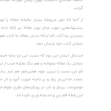
جامعه شناختي دانشگاه تهران ارسال نمودند. هنگام
گرديد.
از آنجا که داور مربوطه بسيار عالمانه مقاله را مور
پيشنهادهايي جهت غناي بهتر مقاله نيز ارائه داد
بيشتري پيدا کند، کما اينکه تبديل مقاله به کتاب هم
شمايل کتاب خود رانشان دهد.
استدلال ايشان اين بود که نسبت اين دو سازه اجتماع
شمايل يک مقاله عجولانه و هم تنگ نظرانه است از اي
کم اين نسبت را تبيين نمود همين‌طور هم شد. بناب
،مجدد اما اين‌بار ژرف و پر دامنه صورت گيرد و ا
موضوعات پرپيچ و تاب در رويکردهاي نظري علوم اج
اين رابطه قلم زني و انديشه ورزي نکرده اند.