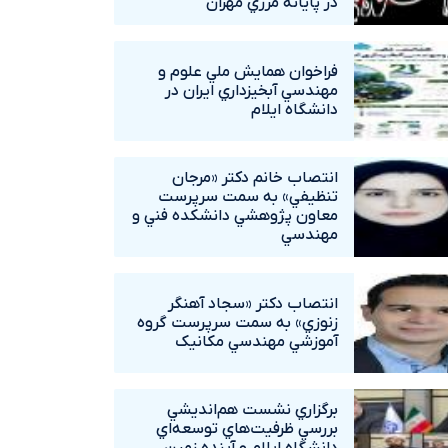
در پايانه مرزي مهران
فراخوان همايش ملي علوم و
مهندسي آبخيزداري ايران در
دانشگاه ايلام
انتصاب خانم دکتر «مرجان
تنظيفي» به سمت سرپرست
معاون پژوهشي دانشکده فني و
مهندسي
انتصاب دکتر «سجاد آهنگر
زنوزي» به سمت سرپرست گروه
آموزشي مهندسي مکانيک
برگزاري نشست هم‌انديشي
بررسي ظرفيت‌هاي توسعه‌اي