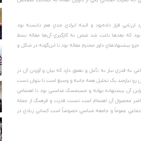
ي که نظرات اصلاحي يکي از داوران مقاله به اينجانب منعکس
د ارزيابي قرار داده‌بود و البته ايرادي جدي هم دانسته بود
ه بود که بعدها باعث شد ضمن به کارگيري آن‌ها مقاله بسط
 جزو پيشنهادهاي داور محترم مقاله بود تا اين‌گونه در شکل و
ي به قدري نياز به تأمل و تعمق دارد که بيان و آوردن آن در
ن رو نيازمند يک تحليل همه جانبه و وسيع است تا بتوان دست
راين آن پيشنهاده بهانه و مستمسک مناسبي بود تا اهتمامي
ثر حاضر محصول آن اهتمام است نسبت قدرت و فرهنگ از جمله
تماعي عموماً و جامعه شناسي خصوصاً است کساني زيادي در