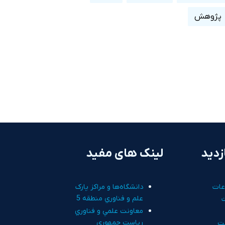
پژوهش
زدید
لینک های مفید
عات
دانشگاه‌ها و مراکز پارک
علم و فناوري منطقه 5
معاونت علمي و فناوري
رياست جمهوري
ت