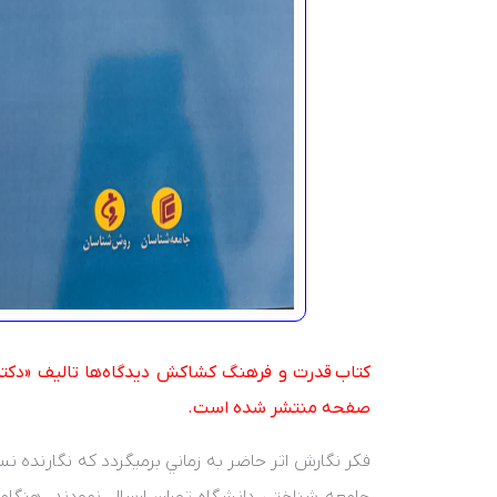
صفحه منتشر شده است.
فکر نگارش اثر حاضر به زماني بر‌ميگردد که نگارنده ن