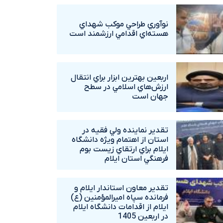
نوآوري طراحي موکب شهداي
هسته‌اي اقدامي ارزشمند است
اربعين بهترين ابزار براي انتقال
ارزش‌هاي اسلامي در سطح
جهان است
تقدير نماينده ولي فقيه در
استان از اهتمام ويژه دانشگاه‌
ايلام براي ارتقاي زيست بوم
فرهنگي استان ايلام
تقدير معاون استاندار ايلام و
فرمانده سپاه اميرالمؤمنين (ع)
ايلام از اقدامات دانشگاه ايلام
در اربعين 1405