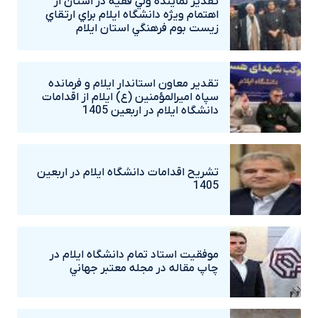
تقدير نماينده ولي فقيه در استان از
اهتمام ويژه دانشگاه‌ ايلام براي ارتقاي
زيست بوم فرهنگي استان ايلام
تقدير معاون استاندار ايلام و فرمانده
سپاه اميرالمؤمنين (ع) ايلام از اقدامات
دانشگاه ايلام در اربعين 1405
تشريح اقدامات دانشگاه ايلام در اربعين
1405
موفقيت استاد تمام دانشگاه ايلام در
چاپ مقاله در مجله معتبر جهاني