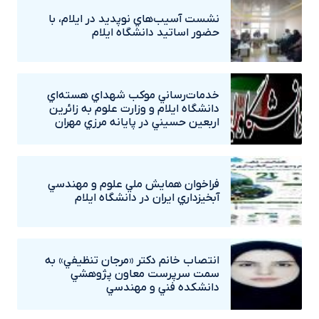
نشست آسيب‌هاي نوپديد در ايلام، با
حضور اساتيد دانشگاه ايلام
خدمات‌رساني موکب شهداي هسته‌اي
دانشگاه ايلام و وزارت علوم به زائرين
اربعين حسيني در پايانه مرزي مهران
فراخوان همايش ملي علوم و مهندسي
آبخيزداري ايران در دانشگاه ايلام
انتصاب خانم دکتر «مرجان تنظيفي» به
سمت سرپرست معاون پژوهشي
دانشکده فني و مهندسي