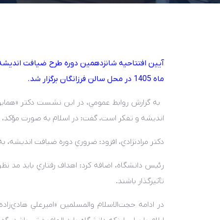
آيين افتتاحيه شانزدهمين دوره طرح ضيافت انديشه ا
ماه 1405 در محل سالن فرزانگان برگزار شد.
به گزارش روابط عمومي، در اين نشست دکتر «همايون م
انديشه و تفکر است، گفت: در اسلام به صورت مؤکد، انس
دکتر مرادنژادي، افزود: ضروري دوره ضيافت انديشه، ب
رئيس دانشگاه، اضافه کرد: اهداف رفتاري بايد مد نظر ق
تآثيرگذار باشند.
در ادامه حجت‌الاسلام والمسلمين «اميرعلي هادي‌زا