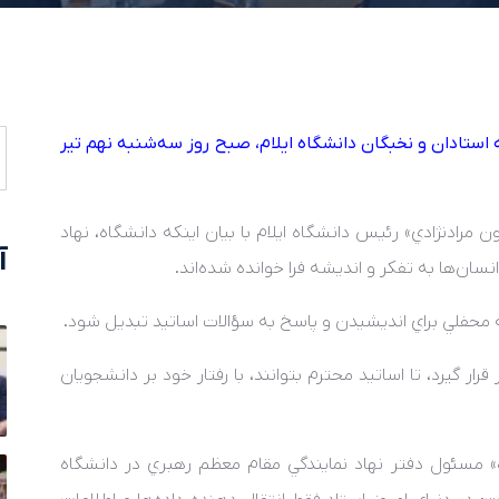
ستادان و نخبگان دانشگاه ايلام، صبح روز سه‌شنبه نهم تير
رادنژادي» رئيس دانشگاه ايلام با بيان اينکه دانشگاه، نهاد
آ
ان‌ها به تفکر و انديشه فرا خوانده شده‌اند.
ه محفلي براي انديشيدن و پاسخ به سؤالات اساتيد تبديل شود.
رار گيرد، تا اساتيد محترم بتوانند، با رفتار خود بر دانشجويان
ده» مسئول دفتر نهاد نمايندگي مقام معظم رهبري در دانشگاه