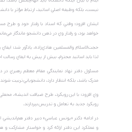
ايلام با بيان اينکه دانشگاه بايد الهام‌بخش باشد، گف
نيست، بلکه وظيفه اصلي اساتيد، ارتباط مؤثر با دانش
ايشان افزود: وقتي که استاد با رفتار خود و طرح مسائ
خواهد بود، و رفتار وي در ذهن دانشجو ماندگار مي‌ماند
حجت‌الاسلام والمسلمين هادي‌زاده، يادآور شد: ايفاي 
لذا بايد اساتيد محترم، بيش از پيش به ايفاي رسالت ا
مسئول دفتر نهاد نمايندگي مقام معظم رهبري در دا
مدرک باشد، بلکه انتظار دارد، دانشجوياني تربيت شوند
وي افزود: با اين رويکرد، طرح ضيافت انديشه، محفلي
رويکرد جديد به تعامل و تدريس بپردازند.
در ادامه دکتر «يونس عباسي» دبير دفتر هم‌انديشي 
و عملکرد اين دفتر ارائه کرد و خواستار مشارکت و 