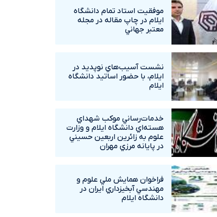
موفقيت استاد تمام دانشگاه
ايلام در چاپ مقاله در مجله
معتبر جهاني
نشست آسيب‌هاي نوپديد در
ايلام، با حضور اساتيد دانشگاه
ايلام
خدمات‌رساني موکب شهداي
هسته‌اي دانشگاه ايلام و وزارت
علوم به زائرين اربعين حسيني
در پايانه مرزي مهران
فراخوان همايش ملي علوم و
مهندسي آبخيزداري ايران در
دانشگاه ايلام