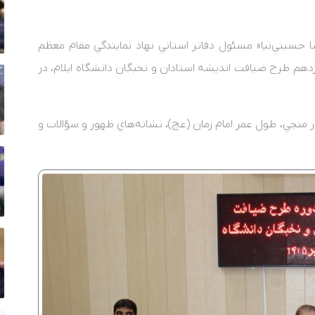
 حسيني‌نيا» مسئول دفاتر استاني نهاد نمايندگي مقام معظم
زدهم طرح ضيافت انديشه استادان و نخبگان دانشگاه ايلام، در
منجي، طول عمر امام زمان (عج)، نشانه‌هاي ظهور و سؤالات و