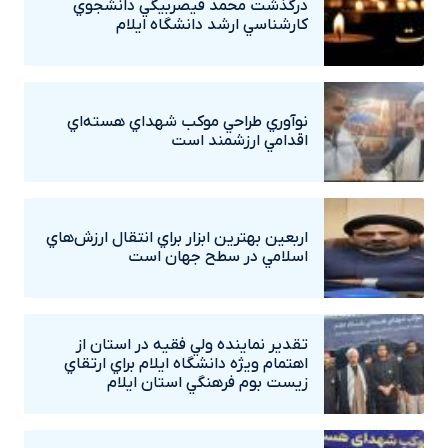
درگذشت محمد قيصربيگي دانشجوي
کارشناسي ارشد دانشگاه ايلام
نوآوري طراحي موکب شهداي هسته‌اي
اقدامي ارزشمند است
اربعين بهترين ابزار براي انتقال ارزش‌هاي
اسلامي در سطح جهان است
تقدير نماينده ولي فقيه در استان از
اهتمام ويژه دانشگاه‌ ايلام براي ارتقاي
زيست بوم فرهنگي استان ايلام