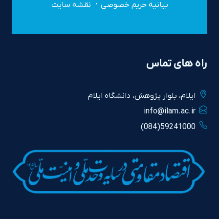
بیانیه حریم خصوصی
نقشه سایت
راه های تماس
ايلام، بلوار پژوهش، دانشگاه ايلام
info@ilam.ac.ir
59241000(084)