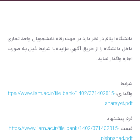
دانشگاه ايلام در نظر دارد در جهت رفاه دانشجويان واحد تجاري
داخل دانشگاه را از طريق آگهي مزايده با شرايط ذيل به صورت
اجاره واگذار نمايد.
شرايط
واگذاري:
https://www.ilam.ac.ir/file_bank/1402/371402815-
sharayet.pdf
فرم پيشنهاد
قيمت:
https://www.ilam.ac.ir/file_bank/1402/371402815-
pishnahad.pdf